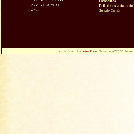
18
19
20
21
22
23
24
Parapolítica
25
26
27
28
29
30
Reflexiones al desnudo
« Oct
Sentido Común
equinoXio utiliza
WordPress
. Tema: eqnX2008, basa