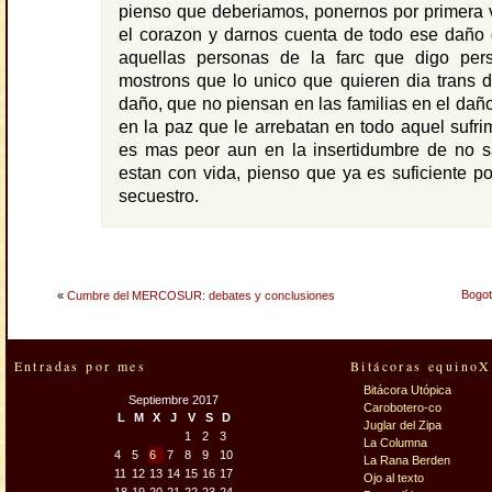
pienso que deberiamos, ponernos por primera 
el corazon y darnos cuenta de todo ese daño
aquellas personas de la farc que digo per
mostrons que lo unico que quieren dia trans 
daño, que no piensan en las familias en el dañ
en la paz que le arrebatan en todo aquel sufrim
es mas peor aun en la insertidumbre de no sa
estan con vida, pienso que ya es suficiente p
secuestro.
Bogot
«
Cumbre del MERCOSUR: debates y conclusiones
Entradas por mes
Bitácoras equinoX
Bitácora Utópica
Septiembre 2017
Carobotero-co
L
M
X
J
V
S
D
Juglar del Zipa
1
2
3
La Columna
4
5
6
7
8
9
10
La Rana Berden
11
12
13
14
15
16
17
Ojo al texto