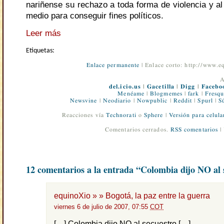
nariñense su rechazo a toda forma de violencia y a
medio para conseguir fines políticos.
Leer más
Etiquetas:
Enlace permanente
| Enlace corto: http://www.
A
del.icio.us
|
Gacetilla
|
Digg
|
Facebo
Menéame
|
Blogmemes
|
fark
|
Fresqu
Newsvine
|
Neodiario
|
Nowpublic
|
Reddit
|
Spurl
|
S
Reacciones vía
Technorati
o
Sphere
|
Versión para celula
Comentarios cerrados.
RSS comentarios
|
12 comentarios a la entrada “Colombia dijo NO al 
equinoXio » » Bogotá, la paz entre la guerra
viernes 6 de julio de 2007, 07:55
COT
[…] Colombia dijo NO al secuestro […]