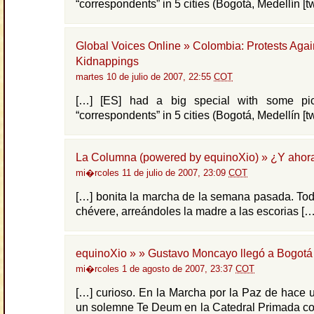
“correspondents” in 5 cities (Bogotá, Medellín [tw
Global Voices Online » Colombia: Protests Agai
Kidnappings
martes 10 de julio de 2007, 22:55
COT
[…] [ES] had a big special with some pic
“correspondents” in 5 cities (Bogotá, Medellín [tw
La Columna (powered by equinoXio) » ¿Y ahor
mi�rcoles 11 de julio de 2007, 23:09
COT
[…] bonita la marcha de la semana pasada. Todo
chévere, arreándoles la madre a las escorias […
equinoXio » » Gustavo Moncayo llegó a Bogotá
mi�rcoles 1 de agosto de 2007, 23:37
COT
[…] curioso. En la Marcha por la Paz de hace 
un solemne Te Deum en la Catedral Primada co