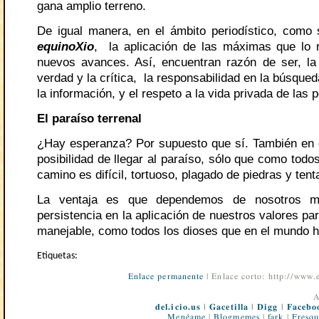
gana amplio terreno.
De igual manera, en el ámbito periodístico, como 
equinoXio
, la aplicación de las máximas que lo r
nuevos avances. Así, encuentran razón de ser, la 
verdad y la crítica, la responsabilidad en la búsqueda
la información, y el respeto a la vida privada de las 
El paraíso terrenal
¿Hay esperanza? Por supuesto que sí. También en e
posibilidad de llegar al paraíso, sólo que como todos
camino es difícil, tortuoso, plagado de piedras y tent
La ventaja es que dependemos de nosotros 
persistencia en la aplicación de nuestros valores pa
manejable, como todos los dioses que en el mundo h
Etiquetas:
Enlace permanente
| Enlace corto: http://www
A
del.icio.us
|
Gacetilla
|
Digg
|
Facebo
Menéame
|
Blogmemes
|
fark
|
Fresqu