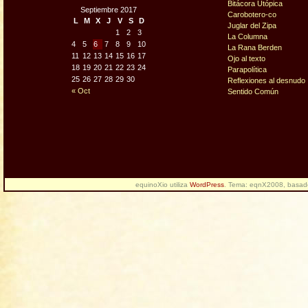
Bitácora Utópica
Septiembre 2017
Carobotero-co
L
M
X
J
V
S
D
Juglar del Zipa
1
2
3
La Columna
4
5
6
7
8
9
10
La Rana Berden
11
12
13
14
15
16
17
Ojo al texto
18
19
20
21
22
23
24
Parapolítica
25
26
27
28
29
30
Reflexiones al desnudo
« Oct
Sentido Común
equinoXio utiliza
WordPress
. Tema: eqnX2008, basa