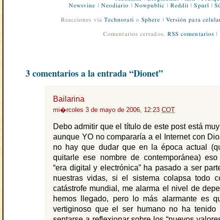
Newsvine
|
Neodiario
|
Nowpublic
|
Reddit
|
Spurl
|
S
Reacciones vía
Technorati
o
Sphere
|
Versión para celula
Comentarios cerrados.
RSS comentarios
|
3 comentarios a la entrada “Dionet”
Bailarina
mi�rcoles 3 de mayo de 2006, 12:23
COT
Debo admitir que el título de este post está mu
aunque YO no compararía a el Internet con Di
no hay que dudar que en la época actual (q
quitarle ese nombre de contemporánea) es
“era digital y electrónica” ha pasado a ser par
nuestras vidas, si el sistema colapsa todo c
catástrofe mundial, me alarma el nivel de dep
hemos llegado, pero lo más alarmante es q
vertiginoso que el ser humano no ha tenido 
sentarse a reflexionar sobre los “nuevos valore