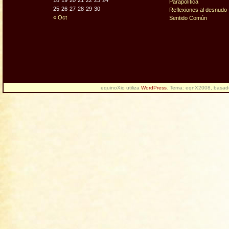
18
19
20
21
22
23
24
Parapolítica
25
26
27
28
29
30
Reflexiones al desnudo
« Oct
Sentido Común
equinoXio utiliza
WordPress
. Tema: eqnX2008, basa