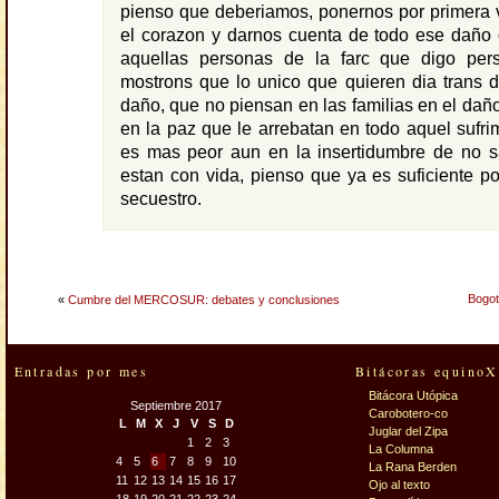
pienso que deberiamos, ponernos por primera 
el corazon y darnos cuenta de todo ese daño
aquellas personas de la farc que digo per
mostrons que lo unico que quieren dia trans 
daño, que no piensan en las familias en el dañ
en la paz que le arrebatan en todo aquel sufrim
es mas peor aun en la insertidumbre de no sa
estan con vida, pienso que ya es suficiente p
secuestro.
Bogot
«
Cumbre del MERCOSUR: debates y conclusiones
Entradas por mes
Bitácoras equinoX
Bitácora Utópica
Septiembre 2017
Carobotero-co
L
M
X
J
V
S
D
Juglar del Zipa
1
2
3
La Columna
4
5
6
7
8
9
10
La Rana Berden
11
12
13
14
15
16
17
Ojo al texto