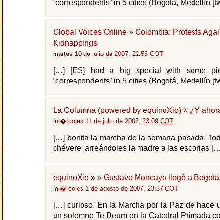
“correspondents” in 5 cities (Bogotá, Medellín [tw
Global Voices Online » Colombia: Protests Agai
Kidnappings
martes 10 de julio de 2007, 22:55
COT
[…] [ES] had a big special with some pic
“correspondents” in 5 cities (Bogotá, Medellín [tw
La Columna (powered by equinoXio) » ¿Y ahor
mi�rcoles 11 de julio de 2007, 23:09
COT
[…] bonita la marcha de la semana pasada. Todo
chévere, arreándoles la madre a las escorias […
equinoXio » » Gustavo Moncayo llegó a Bogotá
mi�rcoles 1 de agosto de 2007, 23:37
COT
[…] curioso. En la Marcha por la Paz de hace 
un solemne Te Deum en la Catedral Primada co