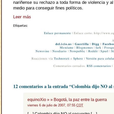
nariñense su rechazo a toda forma de violencia y a
medio para conseguir fines políticos.
Leer más
Etiquetas:
Enlace permanente
| Enlace corto: http://www.
A
del.icio.us
|
Gacetilla
|
Digg
|
Facebo
Menéame
|
Blogmemes
|
fark
|
Fresqu
Newsvine
|
Neodiario
|
Nowpublic
|
Reddit
|
Spurl
|
S
Reacciones vía
Technorati
o
Sphere
|
Versión para celula
Comentarios cerrados.
RSS comentarios
|
12 comentarios a la entrada “Colombia dijo NO al 
equinoXio » » Bogotá, la paz entre la guerra
viernes 6 de julio de 2007, 07:55
COT
[…] Colombia dijo NO al secuestro […]