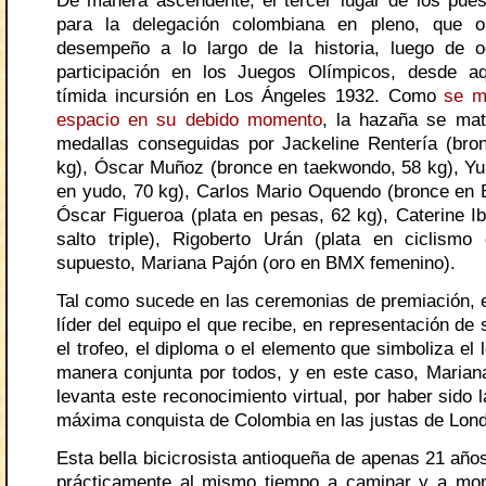
De manera ascendente, el tercer lugar de los pue
para la delegación colombiana en pleno, que 
desempeño a lo largo de la historia, luego de 
participación en los Juegos Olímpicos, desde aq
tímida incursión en Los Ángeles 1932. Como
se m
espacio en su debido momento
, la hazaña se mat
medallas conseguidas por Jackeline Rentería (bro
kg), Óscar Muñoz (bronce en taekwondo, 58 kg), Yur
en yudo, 70 kg), Carlos Mario Oquendo (bronce en
Óscar Figueroa (plata en pesas, 62 kg), Caterine Ib
salto triple), Rigoberto Urán (plata en ciclismo
supuesto, Mariana Pajón (oro en BMX femenino).
Tal como sucede en las ceremonias de premiación, es
líder del equipo el que recibe, en representación d
el trofeo, el diploma o el elemento que simboliza el 
manera conjunta por todos, y en este caso, Marian
levanta este reconocimiento virtual, por haber sido 
máxima conquista de Colombia en las justas de Lond
Esta bella bicicrosista antioqueña de apenas 21 año
prácticamente al mismo tiempo a caminar y a mont