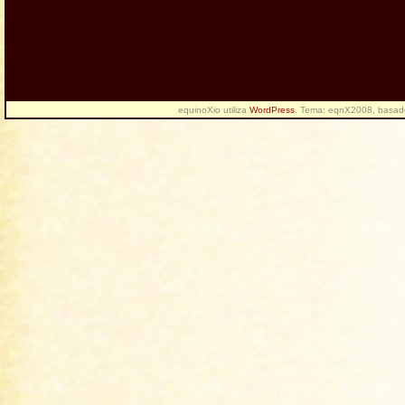
equinoXio utiliza
WordPress
. Tema: eqnX2008, basa