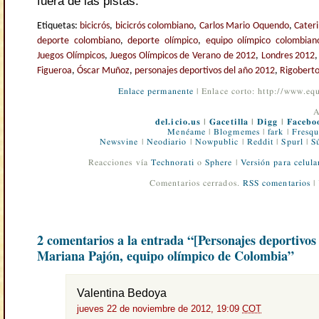
fuera de las pistas.
Etiquetas:
bicicrós
,
bicicrós colombiano
,
Carlos Mario Oquendo
,
Cater
deporte colombiano
,
deporte olímpico
,
equipo olímpico colombian
Juegos Olímpicos
,
Juegos Olímpicos de Verano de 2012
,
Londres 2012
Figueroa
,
Óscar Muñoz
,
personajes deportivos del año 2012
,
Rigobert
Enlace permanente
| Enlace corto: http://www.e
A
del.icio.us
|
Gacetilla
|
Digg
|
Facebo
Menéame
|
Blogmemes
|
fark
|
Fresqu
Newsvine
|
Neodiario
|
Nowpublic
|
Reddit
|
Spurl
|
S
Reacciones vía
Technorati
o
Sphere
|
Versión para celula
Comentarios cerrados.
RSS comentarios
|
2 comentarios a la entrada “[Personajes deportivos 
Mariana Pajón, equipo olímpico de Colombia”
Valentina Bedoya
jueves 22 de noviembre de 2012, 19:09
COT