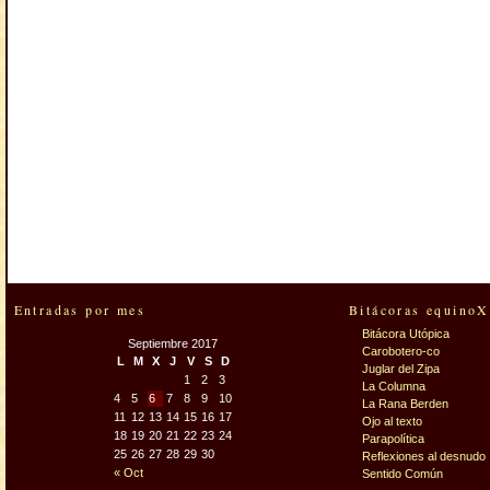
Entradas por mes
Bitácoras equinoX
Bitácora Utópica
Septiembre 2017
Carobotero-co
L
M
X
J
V
S
D
Juglar del Zipa
1
2
3
La Columna
4
5
6
7
8
9
10
La Rana Berden
11
12
13
14
15
16
17
Ojo al texto
18
19
20
21
22
23
24
Parapolítica
25
26
27
28
29
30
Reflexiones al desnudo
« Oct
Sentido Común