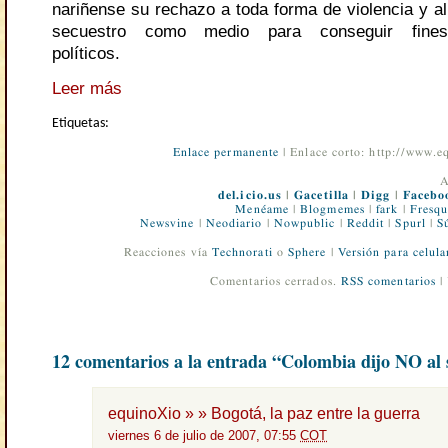
nariñense su rechazo a toda forma de violencia y al
secuestro como medio para conseguir fines
políticos.
Leer más
Etiquetas:
Enlace permanente
| Enlace corto: http://www.
A
del.icio.us
|
Gacetilla
|
Digg
|
Facebo
Menéame
|
Blogmemes
|
fark
|
Fresqu
Newsvine
|
Neodiario
|
Nowpublic
|
Reddit
|
Spurl
|
S
Reacciones vía
Technorati
o
Sphere
|
Versión para celula
Comentarios cerrados.
RSS comentarios
|
12 comentarios a la entrada “Colombia dijo NO al 
equinoXio » » Bogotá, la paz entre la guerra
viernes 6 de julio de 2007, 07:55
COT