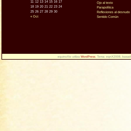
11
12
13
14
15
16
17
Ojo al texto
18
19
20
21
22
23
24
Parapolítica
25
26
27
28
29
30
Reflexiones al desnudo
« Oct
Sentido Común
equinoXio utiliza
WordPress
. Tema: eqnX2008, basa