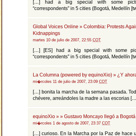
[…] had a big special with some pictu
“correspondents” in 5 cities (Bogotá, Medellín [tw
Global Voices Online » Colombia: Protests Agai
Kidnappings
martes 10 de julio de 2007, 22:55
COT
[…] [ES] had a big special with some pic
“correspondents” in 5 cities (Bogotá, Medellín [tw
La Columna (powered by equinoXio) » ¿Y ahor
mi�rcoles 11 de julio de 2007, 23:09
COT
[…] bonita la marcha de la semana pasada. Todo
chévere, arreándoles la madre a las escorias […
equinoXio » » Gustavo Moncayo llegó a Bogotá
mi�rcoles 1 de agosto de 2007, 23:37
COT
[…] curioso. En la Marcha por la Paz de hace 