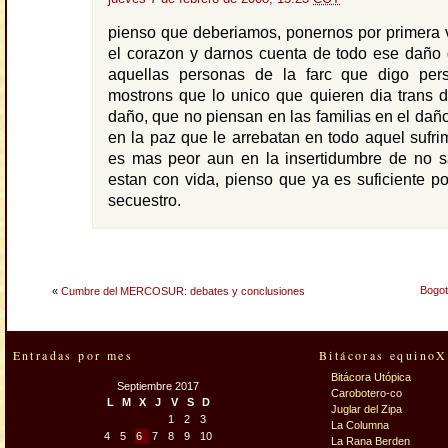
pienso que deberiamos, ponernos por primera 
el corazon y darnos cuenta de todo ese daño
aquellas personas de la farc que digo per
mostrons que lo unico que quieren dia trans 
daño, que no piensan en las familias en el dañ
en la paz que le arrebatan en todo aquel sufrim
es mas peor aun en la insertidumbre de no sa
estan con vida, pienso que ya es suficiente p
secuestro.
Bogot
«
Cumbre del MERCOSUR: debates y conclusiones
Entradas por mes
Bitácoras equinoX
Bitácora Utópica
Septiembre 2017
Carobotero-co
L
M
X
J
V
S
D
Juglar del Zipa
1
2
3
La Columna
4
5
6
7
8
9
10
La Rana Berden