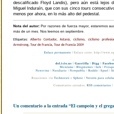
descalificado Floyd Landis), pero aún está lejos 
Miguel Induraín, que con sus cinco
tours
consecutivo
menos por ahora, en lo más alto del pedestal.
Nota del autor:
Por razones de fuerza mayor, estaremos aus
más de un mes. Nos leemos en septiembre.
Etiquetas:
Alberto Contador
,
Astaná
,
ciclismo
,
ciclismo profesio
Armstrong
,
Tour de Francia
,
Tour de Francia 2009
Enlace permanente
| Enlace corto: http://www.
A
del.icio.us
|
Gacetilla
|
Digg
|
Facebo
Menéame
|
Blogmemes
|
fark
|
Fresqu
Newsvine
|
Neodiario
|
Nowpublic
|
Reddit
|
Spurl
|
S
Reacciones vía
Technorati
o
Sphere
|
Versión para celula
Comentarios cerrados.
RSS comentarios
|
Un comentario a la entrada “El campeón y el greg