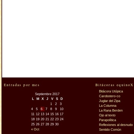
Entradas por mes
Bitácoras equinoX
Bitácora Utópica
Septiembre 2017
Carobotero-co
L
M
X
J
V
S
D
Juglar del Zipa
1
2
3
La Columna
4
5
6
7
8
9
10
La Rana Berden
11
12
13
14
15
16
17
Ojo al texto
18
19
20
21
22
23
24
Parapolítica
25
26
27
28
29
30
Reflexiones al desnudo
« Oct
Sentido Común