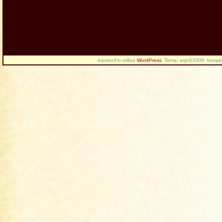
equinoXio utiliza
WordPress
. Tema: eqnX2008, basa