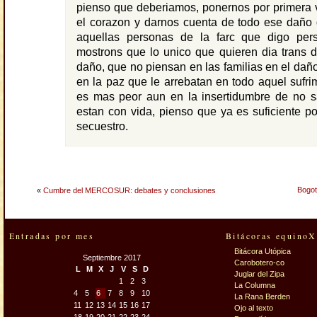
pienso que deberiamos, ponernos por primera 
el corazon y darnos cuenta de todo ese daño
aquellas personas de la farc que digo per
mostrons que lo unico que quieren dia trans 
daño, que no piensan en las familias en el dañ
en la paz que le arrebatan en todo aquel sufrim
es mas peor aun en la insertidumbre de no sa
estan con vida, pienso que ya es suficiente p
secuestro.
Bogot
«
Cumbre del MERCOSUR: debates y conclusiones
Entradas por mes
Bitácoras equinoX
Bitácora Utópica
Septiembre 2017
Carobotero-co
L
M
X
J
V
S
D
Juglar del Zipa
1
2
3
La Columna
4
5
6
7
8
9
10
La Rana Berden
11
12
13
14
15
16
17
Ojo al texto