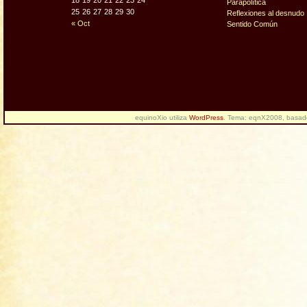
18
19
20
21
22
23
24
Parapolítica
25
26
27
28
29
30
Reflexiones al desnudo
« Oct
Sentido Común
equinoXio utiliza
WordPress
. Tema: eqnX2008, basa