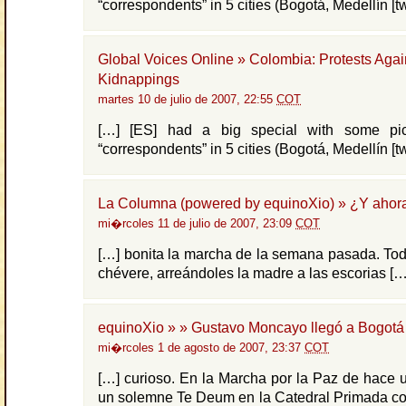
“correspondents” in 5 cities (Bogotá, Medellín [tw
Global Voices Online » Colombia: Protests Agai
Kidnappings
martes 10 de julio de 2007, 22:55
COT
[…] [ES] had a big special with some pic
“correspondents” in 5 cities (Bogotá, Medellín [tw
La Columna (powered by equinoXio) » ¿Y ahor
mi�rcoles 11 de julio de 2007, 23:09
COT
[…] bonita la marcha de la semana pasada. Todo
chévere, arreándoles la madre a las escorias […
equinoXio » » Gustavo Moncayo llegó a Bogotá
mi�rcoles 1 de agosto de 2007, 23:37
COT
[…] curioso. En la Marcha por la Paz de hace 
un solemne Te Deum en la Catedral Primada co