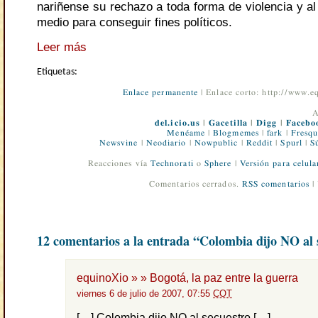
nariñense su rechazo a toda forma de violencia y a
medio para conseguir fines políticos.
Leer más
Etiquetas:
Enlace permanente
| Enlace corto: http://www.
A
del.icio.us
|
Gacetilla
|
Digg
|
Facebo
Menéame
|
Blogmemes
|
fark
|
Fresqu
Newsvine
|
Neodiario
|
Nowpublic
|
Reddit
|
Spurl
|
S
Reacciones vía
Technorati
o
Sphere
|
Versión para celula
Comentarios cerrados.
RSS comentarios
|
12 comentarios a la entrada “Colombia dijo NO al 
equinoXio » » Bogotá, la paz entre la guerra
viernes 6 de julio de 2007, 07:55
COT
[…] Colombia dijo NO al secuestro […]