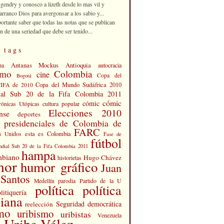
 gendry y conosco a lizeth desde lo mas vil y
rranco Dios para avergonsar a los sabio y...
portante saber que todas las notas que se publican
n de una seriedad que debe ser tenido...
 tags
Antanas Mockus
Antioquia
na
autocracia
smo
Colombia
cine
Copa del
Bogotá
Copa del Mundo Sudáfrica 2010
FIFA de 2010
al Sub 20 de la Fifa Colombia 2011
cómic
cómic
cultura popular
rónicas Utópicas
Elecciones 2010
nse
deportes
s presidenciales de Colombia de
FARC
esta es Colombia
s Unidos
Fase de
fútbol
dial Sub 20 de la Fifa Colombia 2011
hampa
mbiano
Hugo Chávez
historietas
mor
humor gráfico
Juan
Santos
Partido de la U
Medellín
parodia
política
política
litiquería
iana
Seguridad democrática
reelección
smo
uribismo
uribistas
Venezuela
 Uribe Vélez