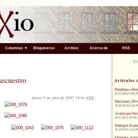
▼
Columnas ▼
Bloguiverso
Archivo
Acerca de
RSS
Co
secuestro
Artículos 
Paradojas cuba
29.12.2014 9:00 | 
jueves 5 de julio de 2007 19:41
COT
Elecciones 2014
26.05.2014 6:30 | 
Avanza por bue
09.11.2013 10:49 |
Diálogos de paz
14.10.2013 3:52 | 
Quintana, el pe