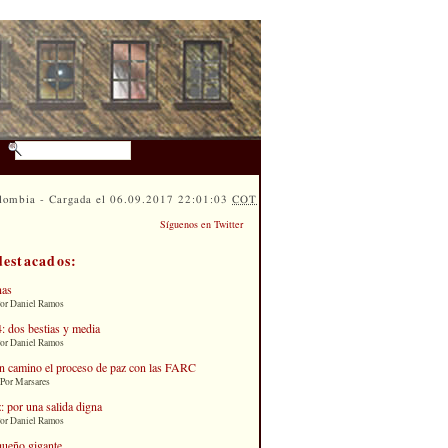
lombia - Cargada el 06.09.2017 22:01:03
COT
Síguenos en Twitter
destacados:
nas
Por Daniel Ramos
: dos bestias y media
Por Daniel Ramos
n camino el proceso de paz con las FARC
 Por Marsares
: por una salida digna
Por Daniel Ramos
queño gigante