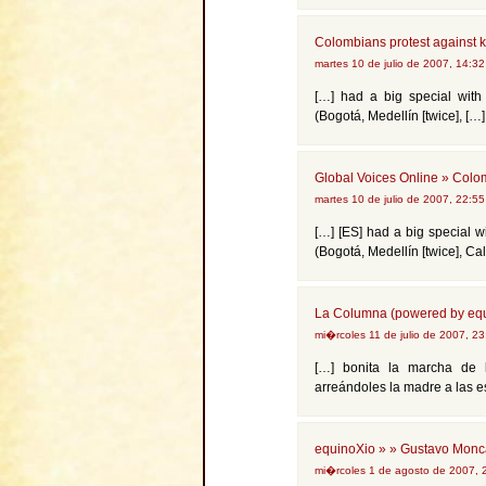
Colombians protest against 
martes 10 de julio de 2007, 14:3
[…] had a big special with 
(Bogotá, Medellín [twice], […]
Global Voices Online » Colo
martes 10 de julio de 2007, 22:5
[…] [ES] had a big special wi
(Bogotá, Medellín [twice], Cal
La Columna (powered by equ
mi�rcoles 11 de julio de 2007, 2
[…] bonita la marcha de 
arreándoles la madre a las e
equinoXio » » Gustavo Monc
mi�rcoles 1 de agosto de 2007,