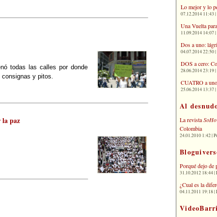
Lo mejor y lo p
07.12.2014 11:43 | 
Una Vuelta para
11.09.2014 14:07 | 
Dos a uno: lágr
04.07.2014 22:50 | 
DOS a cero: Co
enó todas las calles por donde
28.06.2014 23:19 | 
, consignas y pitos.
CUATRO a uno: 
25.06.2014 13:37 | 
Al desnud
 la paz
La revista
SoHo
Colombia
24.01.2010 1:42 | P
Bloguivers
Porqué dejo de 
31.10.2012 18:44 | 
¿Cual es la dif
04.11.2011 19:18 | 
VideoBarr