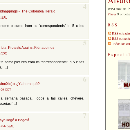
4
WP-Cumulus 
kidnappings « The Colombia Herald
Player
9 or bette
2
COT
RSS
some pictures from its “correspondents” in 5 cities
RSS entrada
RSS comenta
5
Todos los c
mbia: Protests Against Kidnappings
5
COT
Especia
th some pictures from its “correspondents” in 5 cities
i, […]
6
inoXio) » ¿Y ahora qué?
3:09
COT
la semana pasada. Todos a las calles, chévere,
scorias […]
7
ayo llegó a Bogotá
 23:37
COT