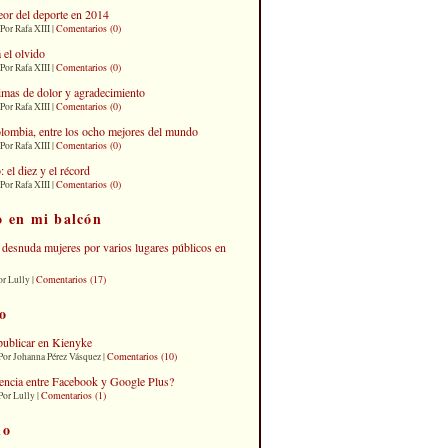
eor del deporte en 2014
Comentarios (0)
Por Rafa XIII |
 el olvido
Comentarios (0)
Por Rafa XIII |
imas de dolor y agradecimiento
Comentarios (0)
Por Rafa XIII |
lombia, entre los ocho mejores del mundo
Comentarios (0)
Por Rafa XIII |
el diez y el récord
Comentarios (0)
Por Rafa XIII |
o en mi balcón
desnuda mujeres por varios lugares públicos en
Comentarios (17)
or Lully |
o
publicar en Kienyke
Comentarios (10)
Por Johanna Pérez Vásquez |
erencia entre Facebook y Google Plus?
Comentarios (1)
Por Lully |
io