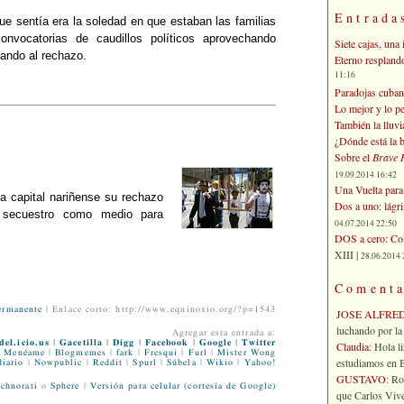
Entrada
ue sentía era la soledad en que estaban las familias
nvocatorias de caudillos políticos aprovechando
Siete cajas, una 
ando al rechazo.
Eterno respland
11:16
Paradojas cuban
Lo mejor y lo p
También la lluvi
¿Dónde está la b
Sobre el
Brave 
19.09.2014 16:42
Una Vuelta para 
a capital nariñense su rechazo
Dos a uno: lágr
 secuestro como medio para
04.07.2014 22:50
DOS a cero: Col
XIII |
28.06.2014 
Comenta
ermanente
| Enlace corto: http://www.equinoxio.org/?p=1543
JOSE ALFRE
luchando por la 
Agregar esta entrada a:
del.icio.us
|
Gacetilla
|
Digg
|
Facebook
|
Google
|
Twitter
Claudia
: Hola l
Menéame
|
Blogmemes
|
fark
|
Fresqui
|
Furl
|
Mister Wong
estudiamos en Bo
iario
|
Nowpublic
|
Reddit
|
Spurl
|
Súbela
|
Wikio
|
Yahoo!
GUSTAVO
: R
chnorati
o
Sphere
|
Versión para celular (cortesía de Google)
que Carlos Vives