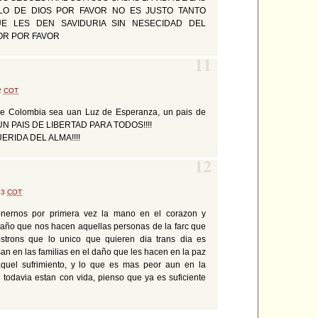
O DE DIOS POR FAVOR NO ES JUSTO TANTO
E LES DEN SAVIDURIA SIN NESECIDAD DEL
OR POR FAVOR
11
42
COT
que Colombia sea uan Luz de Esperanza, un pais de
 UN PAIS DE LIBERTAD PARA TODOS!!!!
ERIDA DEL ALMA!!!!
12
:23
COT
nernos por primera vez la mano en el corazon y
año que nos hacen aquellas personas de la farc que
strons que lo unico que quieren dia trans dia es
n en las familias en el daño que les hacen en la paz
quel sufrimiento, y lo que es mas peor aun en la
 todavia estan con vida, pienso que ya es suficiente