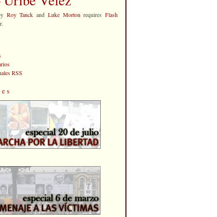
by
Roy Tanck
and
Luke Morton
requires
Flash
r.
s
rios
anales RSS
les