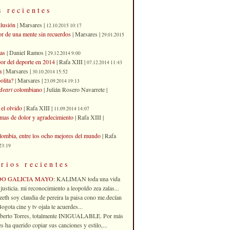
s recientes
ilusión
| Marsares |
12.10.2015 10:17
or de una mente sin recuerdos
| Marsares |
29.01.2015
as
| Daniel Ramos |
29.12.2014 9:00
eor del deporte en 2014
| Rafa XIII |
07.12.2014 11:43
a
| Marsares |
30.10.2014 15:52
olita?
| Marsares |
23.09.2014 19:13
Heart
colombiano
| Julián Rosero Navarrete |
el olvido
| Rafa XIII |
11.09.2014 14:07
imas de dolor y agradecimiento
| Rafa XIII |
ombia, entre los ocho mejores del mundo
| Rafa
23:19
rios recientes
DO GALICIA MAYO
: KALIMAN toda una vida
justicia. mi reconocimiento a leopoldo zea zalas...
izeth soy claudia de pereira la paisa cono me.decían
gota cine y tv ojala te acuerdes...
oberto Torres, totalmente INIGUALABLE. Por más
 ha querido copiar sus canciones y estilo,...