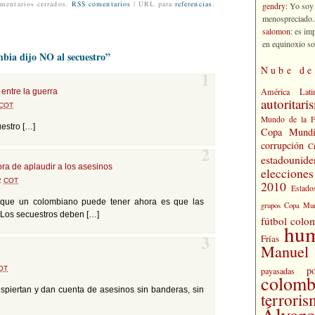
gendry
: Yo soy
mentarios cerrados.
RSS comentarios
| URL para
referencias
.
menospreciado.a
salomon
: es im
en equinoxio so
bia dijo NO al secuestro”
Nube de
1
América Lati
 entre la guerra
autoritari
COT
Mundo de la 
estro […]
Copa Mundi
corrupción
C
2
estadounide
ra de aplaudir a los asesinos
eleccione
02
COT
2010
Estado
e que un colombiano puede tener ahora es que las
grupos Copa Mun
 Los secuestros deben […]
fútbol colo
hu
Frías
3
Manuel 
po
OT
payasadas
colomb
piertan y dan cuenta de asesinos sin banderas, sin
terrori
Álvaro