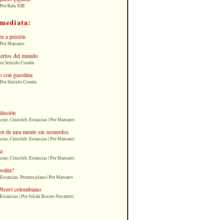
Por Rafa XIII
nmediata:
n a prisión
 Por Marsares
uertos del mundo
Por Sentido Común
 con gasolina
| Por Sentido Común
 ilusión
cine, Cineclub, Estancias | Por Marsares
or de una mente sin recuerdos
cine, Cineclub, Estancias | Por Marsares
ia
cine, Cineclub, Estancias | Por Marsares
bolita?
Estancias, Primera plana | Por Marsares
Heart
colombiano
Estancias | Por Julián Rosero Navarrete
: