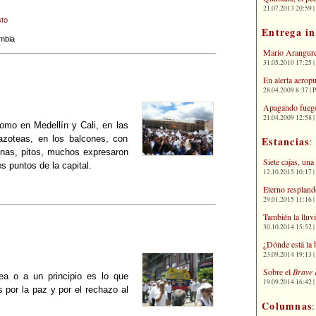
21.07.2013 20:59 | 
to
Entrega i
mbia
Mario Arangure
31.05.2010 17:25 |
En alerta aerop
28.04.2009 8:37 | 
Apagando fuego
21.04.2009 12:58 
mo en Medellín y Cali, en las
azoteas, en los balcones, con
Estancias
:
gnas, pitos, muchos expresaron
Siete cajas, una
es puntos de la capital.
12.10.2015 10:17 | 
Eterno respland
29.01.2015 11:16 | 
También la lluv
30.10.2014 15:52 | 
¿Dónde está la 
23.09.2014 19:13 | 
Sobre el
Brave 
a o a un principio es lo que
19.09.2014 16:42 | 
 por la paz y por el rechazo al
Columnas