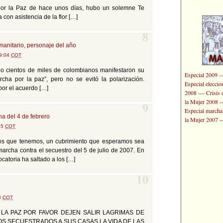
por la Paz de hace unos días, hubo un solemne Te
con asistencia de la flor […]
8
manitario, personaje del año
09:04
COT
ulio cientos de miles de colombianos manifestaron su
Especial 2009
cha por la paz”, pero no se evitó la polarización.
Especial elecci
por el acuerdo […]
—
2008
Crisis 
la Mujer 2008
9
Especial marcha
a del 4 de febrero
la Mujer 2007
55
COT
rsos que tenemos, un cubrimiento que esperamos sea
archa contra el secuestro del 5 de julio de 2007. En
ocatoria ha saltado a los […]
10
13
COT
 LA PAZ POR FAVOR DEJEN SALIR LAGRIMAS DE
OS SECUESTRADOS A SUS CASAS LA VIDA DE LAS