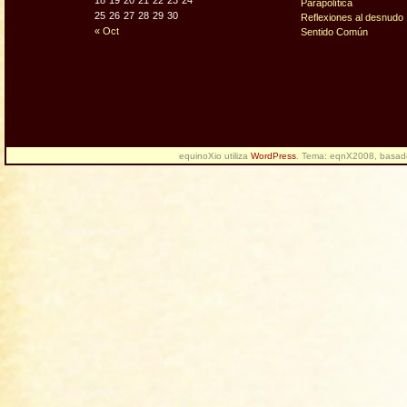
18
19
20
21
22
23
24
Parapolítica
25
26
27
28
29
30
Reflexiones al desnudo
« Oct
Sentido Común
equinoXio utiliza
WordPress
. Tema: eqnX2008, basa