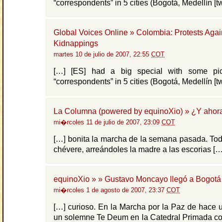
“correspondents” in 5 cities (Bogotá, Medellín [tw
Global Voices Online » Colombia: Protests Agai
Kidnappings
martes 10 de julio de 2007, 22:55
COT
[…] [ES] had a big special with some pic
“correspondents” in 5 cities (Bogotá, Medellín [tw
La Columna (powered by equinoXio) » ¿Y ahor
mi�rcoles 11 de julio de 2007, 23:09
COT
[…] bonita la marcha de la semana pasada. Todo
chévere, arreándoles la madre a las escorias […
equinoXio » » Gustavo Moncayo llegó a Bogotá
mi�rcoles 1 de agosto de 2007, 23:37
COT
[…] curioso. En la Marcha por la Paz de hace 
un solemne Te Deum en la Catedral Primada co