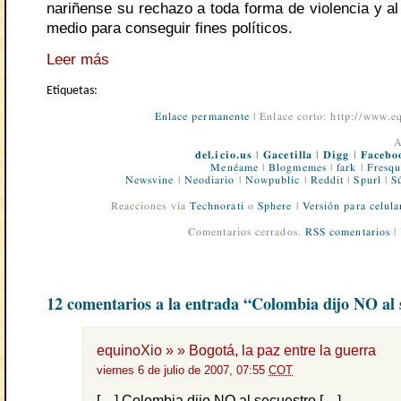
nariñense su rechazo a toda forma de violencia y a
medio para conseguir fines políticos.
Leer más
Etiquetas:
Enlace permanente
| Enlace corto: http://www.
A
del.icio.us
|
Gacetilla
|
Digg
|
Facebo
Menéame
|
Blogmemes
|
fark
|
Fresqu
Newsvine
|
Neodiario
|
Nowpublic
|
Reddit
|
Spurl
|
S
Reacciones vía
Technorati
o
Sphere
|
Versión para celula
Comentarios cerrados.
RSS comentarios
|
12 comentarios a la entrada “Colombia dijo NO al 
equinoXio » » Bogotá, la paz entre la guerra
viernes 6 de julio de 2007, 07:55
COT
[…] Colombia dijo NO al secuestro […]