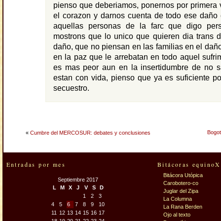
pienso que deberiamos, ponernos por primera 
el corazon y darnos cuenta de todo ese daño
aquellas personas de la farc que digo per
mostrons que lo unico que quieren dia trans 
daño, que no piensan en las familias en el dañ
en la paz que le arrebatan en todo aquel sufrim
es mas peor aun en la insertidumbre de no sa
estan con vida, pienso que ya es suficiente p
secuestro.
Bogot
«
Cumbre del MERCOSUR: debates y conclusiones
Entradas por mes
Bitácoras equinoX
Bitácora Utópica
Septiembre 2017
Carobotero-co
L
M
X
J
V
S
D
Juglar del Zipa
1
2
3
La Columna
4
5
6
7
8
9
10
La Rana Berden
11
12
13
14
15
16
17
Ojo al texto