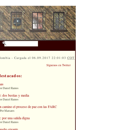
lombia - Cargada el 06.09.2017 22:01:03
COT
Síguenos en Twitter
destacados:
nas
Por Daniel Ramos
: dos bestias y media
Por Daniel Ramos
n camino el proceso de paz con las FARC
 Por Marsares
: por una salida digna
Por Daniel Ramos
queño gigante