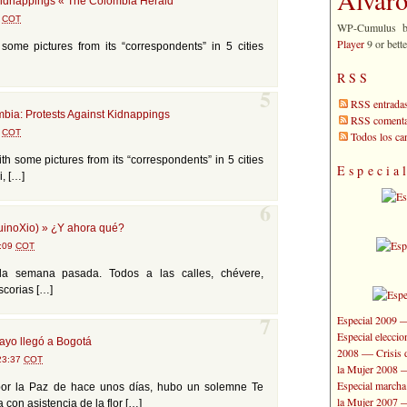
kidnappings « The Colombia Herald
2
COT
WP-Cumulus 
Player
9 or bette
some pictures from its “correspondents” in 5 cities
RSS
5
RSS entrada
mbia: Protests Against Kidnappings
RSS comenta
5
COT
Todos los c
th some pictures from its “correspondents” in 5 cities
Especia
i, […]
6
inoXio) » ¿Y ahora qué?
3:09
COT
la semana pasada. Todos a las calles, chévere,
scorias […]
Especial 2009
7
Especial elecci
ayo llegó a Bogotá
—
2008
Crisis 
 23:37
COT
la Mujer 2008
Especial marcha
por la Paz de hace unos días, hubo un solemne Te
la Mujer 2007
con asistencia de la flor […]