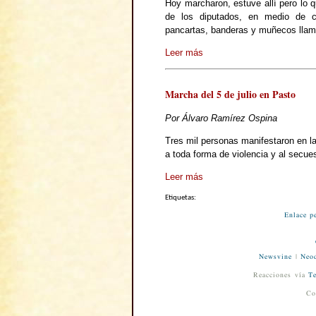
Hoy marcharon, estuve allí pero lo q
de los diputados, en medio de co
pancartas, banderas y muñecos llam
Leer más
Marcha del 5 de julio en Pasto
Por Álvaro Ramírez Ospina
Tres mil personas manifestaron en la
a toda forma de violencia y al secue
Leer más
Etiquetas:
Enlace p
Newsvine
|
Neod
Reacciones vía
Te
Co