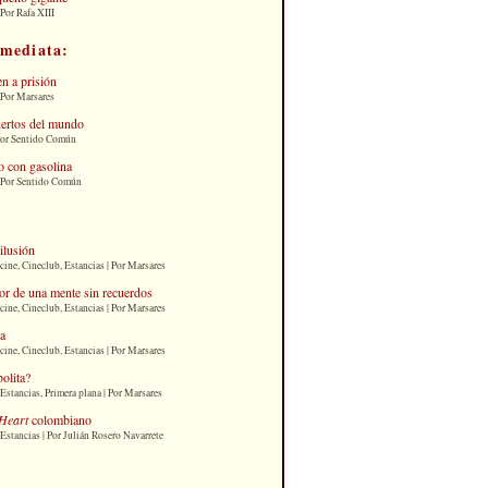
Por Rafa XIII
nmediata:
n a prisión
 Por Marsares
uertos del mundo
Por Sentido Común
 con gasolina
| Por Sentido Común
 ilusión
cine, Cineclub, Estancias | Por Marsares
or de una mente sin recuerdos
cine, Cineclub, Estancias | Por Marsares
ia
cine, Cineclub, Estancias | Por Marsares
bolita?
Estancias, Primera plana | Por Marsares
Heart
colombiano
Estancias | Por Julián Rosero Navarrete
: