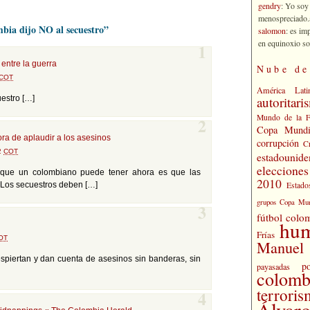
gendry
: Yo soy
menospreciado.a
bia dijo NO al secuestro”
salomon
: es im
en equinoxio so
1
 entre la guerra
Nube de
COT
América Lati
estro […]
autoritari
Mundo de la 
2
Copa Mundi
ra de aplaudir a los asesinos
corrupción
C
02
COT
estadounide
eleccione
e que un colombiano puede tener ahora es que las
2010
 Los secuestros deben […]
Estado
grupos Copa Mun
3
fútbol colo
hu
Frías
OT
Manuel 
piertan y dan cuenta de asesinos sin banderas, sin
po
payasadas
colomb
terrori
4
Álvaro