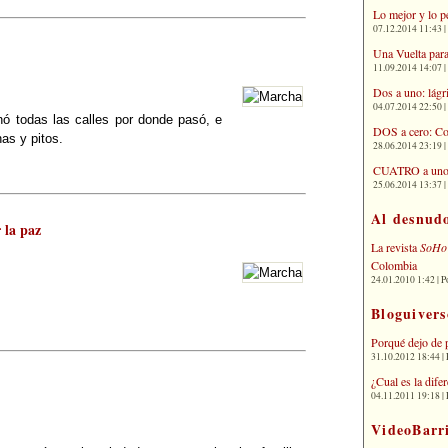
Lo mejor y lo p
07.12.2014 11:43 | 
Una Vuelta para
11.09.2014 14:07 | 
Dos a uno: lágr
04.07.2014 22:50 | 
nó todas las calles por donde pasó, e
DOS a cero: Co
as y pitos.
28.06.2014 23:19 | 
CUATRO a uno: 
25.06.2014 13:37 | 
Al desnud
 la paz
La revista
SoHo
Colombia
24.01.2010 1:42 | P
Bloguivers
Porqué dejo de 
31.10.2012 18:44 | 
¿Cual es la dif
04.11.2011 19:18 | 
VideoBarr