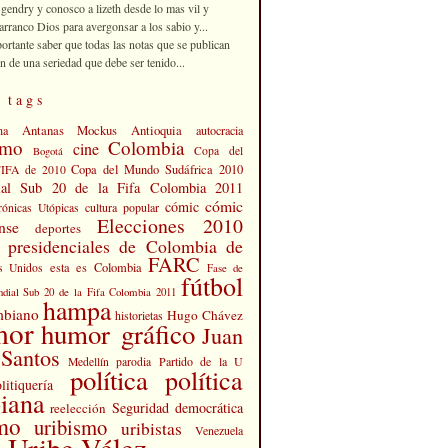
 gendry y conosco a lizeth desde lo mas vil y
rranco Dios para avergonsar a los sabio y...
portante saber que todas las notas que se publican
n de una seriedad que debe ser tenido...
 tags
Antanas Mockus
Antioquia
na
autocracia
smo
Colombia
cine
Copa del
Bogotá
Copa del Mundo Sudáfrica 2010
FIFA de 2010
al Sub 20 de la Fifa Colombia 2011
cómic
cómic
cultura popular
rónicas Utópicas
Elecciones 2010
nse
deportes
s presidenciales de Colombia de
FARC
esta es Colombia
s Unidos
Fase de
fútbol
dial Sub 20 de la Fifa Colombia 2011
hampa
mbiano
Hugo Chávez
historietas
mor
humor gráfico
Juan
Santos
Partido de la U
Medellín
parodia
política
política
litiquería
iana
Seguridad democrática
reelección
smo
uribismo
uribistas
Venezuela
 Uribe Vélez