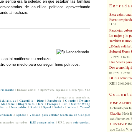
ue sentía era la soledad en que estaban las familias
Entrada
nvocatorias de caudillos políticos aprovechando
ando al rechazo.
Siete cajas, una 
Eterno respland
11:16
Paradojas cuban
Lo mejor y lo p
También la lluvi
¿Dónde está la b
Sobre el
Brave 
19.09.2014 16:42
 capital nariñense su rechazo
Una Vuelta para 
stro como medio para conseguir fines políticos.
Dos a uno: lágr
04.07.2014 22:50
DOS a cero: Col
XIII |
28.06.2014 
ermanente
| Enlace corto: http://www.equinoxio.org/?p=1543
Comenta
Agregar esta entrada a:
del.icio.us
|
Gacetilla
|
Digg
|
Facebook
|
Google
|
Twitter
JOSE ALFRE
Menéame
|
Blogmemes
|
fark
|
Fresqui
|
Furl
|
Mister Wong
luchando por la 
iario
|
Nowpublic
|
Reddit
|
Spurl
|
Súbela
|
Wikio
|
Yahoo!
Claudia
: Hola l
chnorati
o
Sphere
|
Versión para celular (cortesía de Google)
estudiamos en Bo
mentarios cerrados.
RSS comentarios
| URL para
referencias
.
GUSTAVO
: R
que Carlos Vives