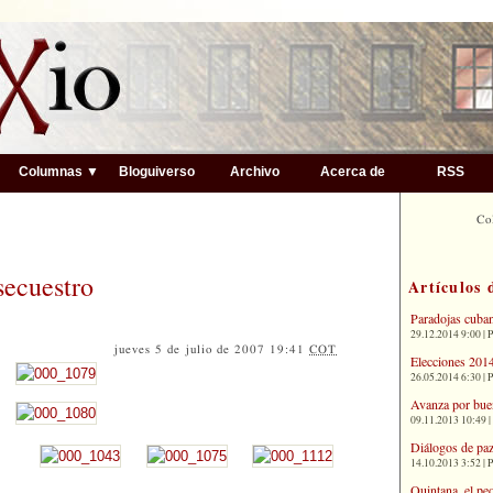
▼
Columnas ▼
Bloguiverso
Archivo
Acerca de
RSS
Co
secuestro
Artículos 
Paradojas cuba
29.12.2014 9:00 | 
jueves 5 de julio de 2007 19:41
COT
Elecciones 2014
26.05.2014 6:30 | 
Avanza por bue
09.11.2013 10:49 |
Diálogos de paz
14.10.2013 3:52 | 
Quintana, el pe