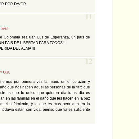
OR POR FAVOR
11
42
COT
que Colombia sea uan Luz de Esperanza, un pais de
 UN PAIS DE LIBERTAD PARA TODOS!!!!
ERIDA DEL ALMA!!!!
12
:23
COT
nernos por primera vez la mano en el corazon y
año que nos hacen aquellas personas de la farc que
strons que lo unico que quieren dia trans dia es
n en las familias en el daño que les hacen en la paz
quel sufrimiento, y lo que es mas peor aun en la
 todavia estan con vida, pienso que ya es suficiente