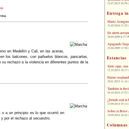
21.07.2013 20:59 | 
to
Entrega i
mbia
Mario Arangure
31.05.2010 17:25 |
En alerta aerop
28.04.2009 8:37 | 
Apagando fuego
21.04.2009 12:58 
o en Medellín y Cali, en las aceras,
 en los balcones, con pañuelos blancos, pancartas,
Estancias
:
su rechazo a la violencia en diferentes puntos de la
Siete cajas, una
12.10.2015 10:17 | 
Eterno respland
29.01.2015 11:16 | 
También la lluv
30.10.2014 15:52 | 
¿Dónde está la 
23.09.2014 19:13 | 
Sobre el
Brave 
o a un principio es lo que ocurrió en
19.09.2014 16:42 | 
 y por el rechazo al secuestro.
Columnas