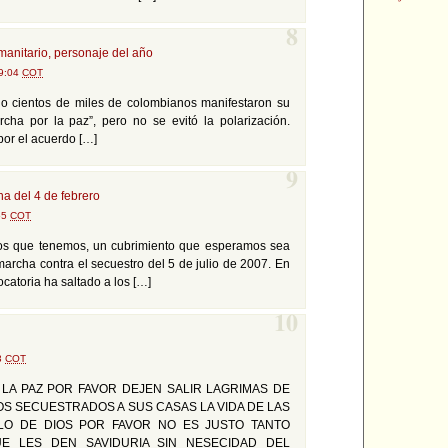
8
manitario, personaje del año
09:04
COT
ulio cientos de miles de colombianos manifestaron su
cha por la paz”, pero no se evitó la polarización.
por el acuerdo […]
9
a del 4 de febrero
55
COT
rsos que tenemos, un cubrimiento que esperamos sea
archa contra el secuestro del 5 de julio de 2007. En
ocatoria ha saltado a los […]
10
13
COT
 LA PAZ POR FAVOR DEJEN SALIR LAGRIMAS DE
OS SECUESTRADOS A SUS CASAS LA VIDA DE LAS
O DE DIOS POR FAVOR NO ES JUSTO TANTO
E LES DEN SAVIDURIA SIN NESECIDAD DEL