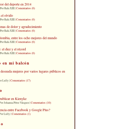
eor del deporte en 2014
Comentarios (0)
Por Rafa XIII |
 el olvido
Comentarios (0)
Por Rafa XIII |
imas de dolor y agradecimiento
Comentarios (0)
Por Rafa XIII |
lombia, entre los ocho mejores del mundo
Comentarios (0)
Por Rafa XIII |
el diez y el récord
Comentarios (0)
Por Rafa XIII |
o en mi balcón
desnuda mujeres por varios lugares públicos en
Comentarios (17)
or Lully |
o
publicar en Kienyke
Comentarios (10)
Por Johanna Pérez Vásquez |
erencia entre Facebook y Google Plus?
Comentarios (1)
Por Lully |
io