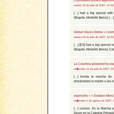
Colombians protest against 
martes 10 de julio de 2007, 14:3
[…] had a big special with 
(Bogotá, Medellín [twice], […]
Global Voices Online » Colo
martes 10 de julio de 2007, 22:5
[…] [ES] had a big special wi
(Bogotá, Medellín [twice], Cal
La Columna (powered by equ
mi�rcoles 11 de julio de 2007, 2
[…] bonita la marcha de 
arreándoles la madre a las e
equinoXio » » Gustavo Monc
mi�rcoles 1 de agosto de 2007,
[…] curioso. En la Marcha 
Deum en la Catedral Primada 