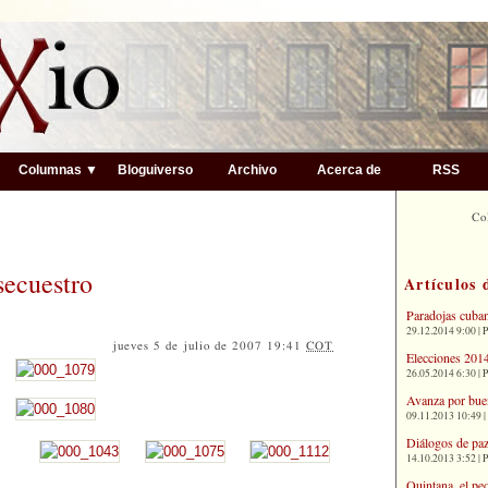
▼
Columnas ▼
Bloguiverso
Archivo
Acerca de
RSS
Co
secuestro
Artículos 
Paradojas cuba
29.12.2014 9:00 | 
jueves 5 de julio de 2007 19:41
COT
Elecciones 2014
26.05.2014 6:30 | 
Avanza por bue
09.11.2013 10:49 |
Diálogos de paz
14.10.2013 3:52 | 
Quintana, el pe