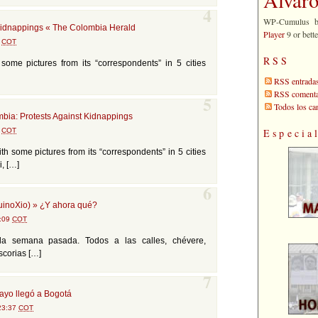
4
WP-Cumulus 
kidnappings « The Colombia Herald
Player
9 or bette
2
COT
RSS
some pictures from its “correspondents” in 5 cities
RSS entrada
RSS comenta
5
Todos los c
mbia: Protests Against Kidnappings
5
COT
Especia
th some pictures from its “correspondents” in 5 cities
i, […]
6
inoXio) » ¿Y ahora qué?
3:09
COT
la semana pasada. Todos a las calles, chévere,
scorias […]
7
ayo llegó a Bogotá
 23:37
COT