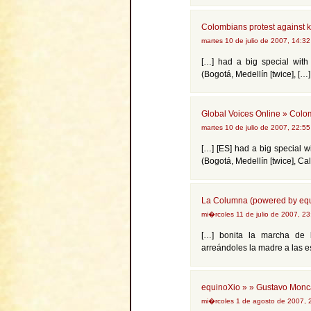
Colombians protest against 
martes 10 de julio de 2007, 14:3
[…] had a big special with 
(Bogotá, Medellín [twice], […]
Global Voices Online » Colo
martes 10 de julio de 2007, 22:5
[…] [ES] had a big special wi
(Bogotá, Medellín [twice], Cal
La Columna (powered by equ
mi�rcoles 11 de julio de 2007, 2
[…] bonita la marcha de 
arreándoles la madre a las e
equinoXio » » Gustavo Monc
mi�rcoles 1 de agosto de 2007,