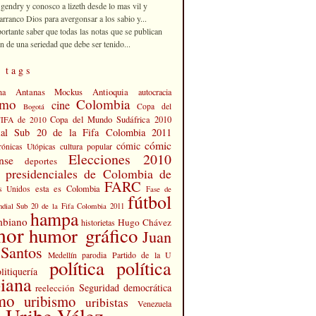
 gendry y conosco a lizeth desde lo mas vil y
rranco Dios para avergonsar a los sabio y...
portante saber que todas las notas que se publican
n de una seriedad que debe ser tenido...
 tags
Antanas Mockus
Antioquia
na
autocracia
smo
Colombia
cine
Copa del
Bogotá
Copa del Mundo Sudáfrica 2010
FIFA de 2010
al Sub 20 de la Fifa Colombia 2011
cómic
cómic
cultura popular
rónicas Utópicas
Elecciones 2010
nse
deportes
s presidenciales de Colombia de
FARC
esta es Colombia
s Unidos
Fase de
fútbol
dial Sub 20 de la Fifa Colombia 2011
hampa
mbiano
Hugo Chávez
historietas
mor
humor gráfico
Juan
Santos
Partido de la U
Medellín
parodia
política
política
litiquería
iana
Seguridad democrática
reelección
smo
uribismo
uribistas
Venezuela
 Uribe Vélez