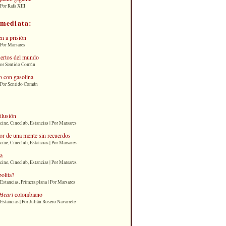
Por Rafa XIII
nmediata:
n a prisión
 Por Marsares
uertos del mundo
Por Sentido Común
 con gasolina
| Por Sentido Común
 ilusión
cine, Cineclub, Estancias | Por Marsares
or de una mente sin recuerdos
cine, Cineclub, Estancias | Por Marsares
ia
cine, Cineclub, Estancias | Por Marsares
bolita?
Estancias, Primera plana | Por Marsares
Heart
colombiano
Estancias | Por Julián Rosero Navarrete
: