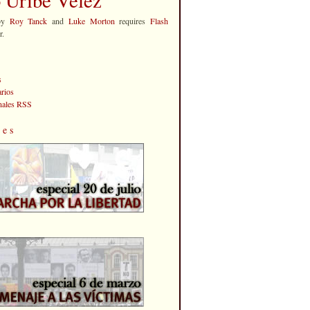
by
Roy Tanck
and
Luke Morton
requires
Flash
r.
s
rios
anales RSS
les