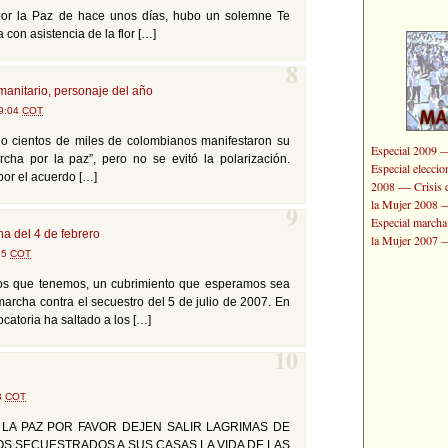
por la Paz de hace unos días, hubo un solemne Te
con asistencia de la flor […]
8
manitario, personaje del año
09:04
COT
ulio cientos de miles de colombianos manifestaron su
Especial 2009
cha por la paz”, pero no se evitó la polarización.
Especial elecci
por el acuerdo […]
—
2008
Crisis 
la Mujer 2008
9
Especial marcha
a del 4 de febrero
la Mujer 2007
55
COT
rsos que tenemos, un cubrimiento que esperamos sea
archa contra el secuestro del 5 de julio de 2007. En
ocatoria ha saltado a los […]
10
13
COT
 LA PAZ POR FAVOR DEJEN SALIR LAGRIMAS DE
OS SECUESTRADOS A SUS CASAS LA VIDA DE LAS