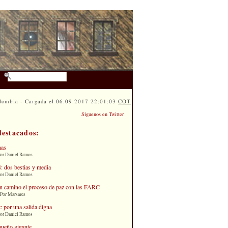
lombia - Cargada el 06.09.2017 22:01:03
COT
Síguenos en Twitter
destacados:
nas
Por Daniel Ramos
: dos bestias y media
Por Daniel Ramos
n camino el proceso de paz con las FARC
 Por Marsares
: por una salida digna
Por Daniel Ramos
queño gigante