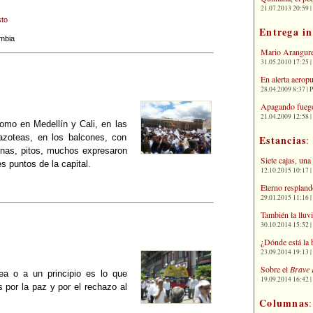
21.07.2013 20:59 | 
to
Entrega i
mbia
Mario Arangure
31.05.2010 17:25 |
En alerta aerop
28.04.2009 8:37 | 
Apagando fuego
21.04.2009 12:58 
mo en Medellín y Cali, en las
azoteas, en los balcones, con
Estancias
:
gnas, pitos, muchos expresaron
Siete cajas, una
es puntos de la capital.
12.10.2015 10:17 | 
Eterno respland
29.01.2015 11:16 | 
También la lluv
30.10.2014 15:52 | 
¿Dónde está la 
23.09.2014 19:13 | 
Sobre el
Brave 
a o a un principio es lo que
19.09.2014 16:42 | 
 por la paz y por el rechazo al
Columnas