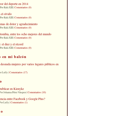
eor del deporte en 2014
Comentarios (0)
Por Rafa XIII |
 el olvido
Comentarios (0)
Por Rafa XIII |
imas de dolor y agradecimiento
Comentarios (0)
Por Rafa XIII |
lombia, entre los ocho mejores del mundo
Comentarios (0)
Por Rafa XIII |
el diez y el récord
Comentarios (0)
Por Rafa XIII |
o en mi balcón
desnuda mujeres por varios lugares públicos en
Comentarios (17)
or Lully |
o
publicar en Kienyke
Comentarios (10)
Por Johanna Pérez Vásquez |
erencia entre Facebook y Google Plus?
Comentarios (1)
Por Lully |
io