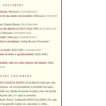
s recientes
ilusión
| Marsares |
12.10.2015 10:17
or de una mente sin recuerdos
| Marsares |
29.01.2015
as
| Daniel Ramos |
29.12.2014 9:00
eor del deporte en 2014
| Rafa XIII |
07.12.2014 11:43
a
| Marsares |
30.10.2014 15:52
olita?
| Marsares |
23.09.2014 19:13
Heart
colombiano
| Julián Rosero Navarrete |
el olvido
| Rafa XIII |
11.09.2014 14:07
imas de dolor y agradecimiento
| Rafa XIII |
ombia, entre los ocho mejores del mundo
| Rafa
23:19
rios recientes
DO GALICIA MAYO
: KALIMAN toda una vida
justicia. mi reconocimiento a leopoldo zea zalas...
izeth soy claudia de pereira la paisa cono me.decían
gota cine y tv ojala te acuerdes...
oberto Torres, totalmente INIGUALABLE. Por más
 ha querido copiar sus canciones y estilo,...