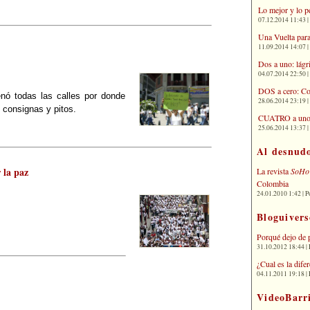
Lo mejor y lo p
07.12.2014 11:43 | 
Una Vuelta para
11.09.2014 14:07 | 
Dos a uno: lágr
04.07.2014 22:50 | 
DOS a cero: Co
enó todas las calles por donde
28.06.2014 23:19 | 
, consignas y pitos.
CUATRO a uno: 
25.06.2014 13:37 | 
Al desnud
 la paz
La revista
SoHo
Colombia
24.01.2010 1:42 | P
Bloguivers
Porqué dejo de 
31.10.2012 18:44 | 
¿Cual es la dif
04.11.2011 19:18 | 
VideoBarr