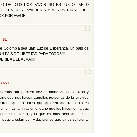
O DE DIOS POR FAVOR NO ES JUSTO TANTO
E LES DEN SAVIDURIA SIN NESECIDAD DEL
OR POR FAVOR
11
42
COT
que Colombia sea uan Luz de Esperanza, un pais de
 UN PAIS DE LIBERTAD PARA TODOS!!!!
ERIDA DEL ALMA!!!!
12
:23
COT
nernos por primera vez la mano en el corazon y
año que nos hacen aquellas personas de la farc que
strons que lo unico que quieren dia trans dia es
n en las familias en el daño que les hacen en la paz
quel sufrimiento, y lo que es mas peor aun en la
 todavia estan con vida, pienso que ya es suficiente