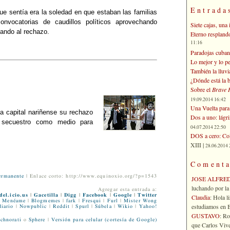
Entrada
ue sentía era la soledad en que estaban las familias
nvocatorias de caudillos políticos aprovechando
Siete cajas, una 
ando al rechazo.
Eterno respland
11:16
Paradojas cuban
Lo mejor y lo p
También la lluvi
¿Dónde está la b
Sobre el
Brave 
19.09.2014 16:42
Una Vuelta para 
a capital nariñense su rechazo
Dos a uno: lágr
 secuestro como medio para
04.07.2014 22:50
DOS a cero: Col
XIII |
28.06.2014 
Comenta
ermanente
| Enlace corto: http://www.equinoxio.org/?p=1543
JOSE ALFRE
luchando por la 
Agregar esta entrada a:
del.icio.us
|
Gacetilla
|
Digg
|
Facebook
|
Google
|
Twitter
Claudia
: Hola l
Menéame
|
Blogmemes
|
fark
|
Fresqui
|
Furl
|
Mister Wong
estudiamos en Bo
iario
|
Nowpublic
|
Reddit
|
Spurl
|
Súbela
|
Wikio
|
Yahoo!
GUSTAVO
: R
chnorati
o
Sphere
|
Versión para celular (cortesía de Google)
que Carlos Vives