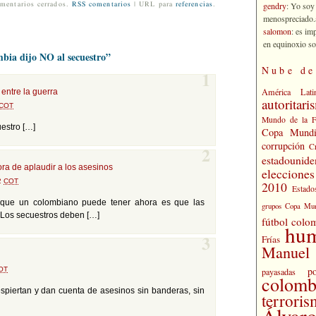
gendry
: Yo soy
mentarios cerrados.
RSS comentarios
| URL para
referencias
.
menospreciado.a
salomon
: es im
en equinoxio so
bia dijo NO al secuestro”
Nube de
1
América Lati
 entre la guerra
autoritari
COT
Mundo de la 
estro […]
Copa Mundi
corrupción
C
2
estadounide
ra de aplaudir a los asesinos
eleccione
02
COT
2010
Estado
e que un colombiano puede tener ahora es que las
grupos Copa Mun
 Los secuestros deben […]
fútbol colo
hu
Frías
3
Manuel 
po
OT
payasadas
colomb
piertan y dan cuenta de asesinos sin banderas, sin
terrori
Álvaro